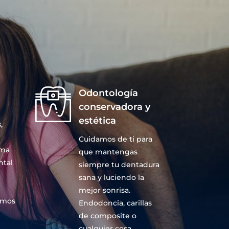
Odontología
conservadora y
estética
,
Cuidamos de ti para
ema
que mantengas
ntal
siempre tu dentadura
sana y luciendo la
mejor sonrisa.
amos
Endodoncia, carillas
de composite o
cualquier cosa