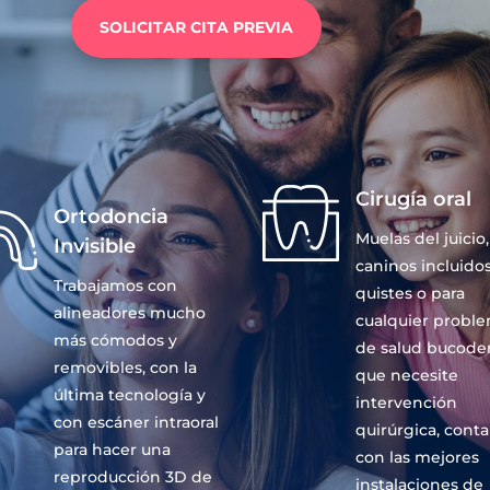
SOLICITAR CITA PREVIA
Cirugía oral
Ortodoncia
Muelas del juicio,
Invisible
caninos incluidos
Trabajamos con
quistes o para
alineadores mucho
cualquier probl
más cómodos y
de salud bucode
removibles, con la
que necesite
última tecnología y
intervención
con escáner intraoral
quirúrgica, cont
para hacer una
con las mejores
reproducción 3D de
instalaciones de